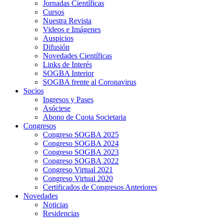
Jornadas Científicas
Cursos
Nuestra Revista
Videos e Imágenes
Auspicios
Difusión
Novedades Científicas
Links de Interés
SOGBA Interior
SOGBA frente al Coronavirus
Socios
Ingresos y Pases
Asóciese
Abono de Cuota Societaria
Congresos
Congreso SOGBA 2025
Congreso SOGBA 2024
Congreso SOGBA 2023
Congreso SOGBA 2022
Congreso Virtual 2021
Congreso Virtual 2020
Certificados de Congresos Anteriores
Novedades
Noticias
Residencias