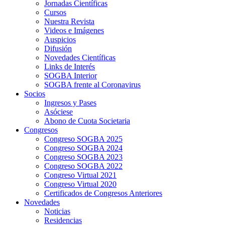
Jornadas Científicas
Cursos
Nuestra Revista
Videos e Imágenes
Auspicios
Difusión
Novedades Científicas
Links de Interés
SOGBA Interior
SOGBA frente al Coronavirus
Socios
Ingresos y Pases
Asóciese
Abono de Cuota Societaria
Congresos
Congreso SOGBA 2025
Congreso SOGBA 2024
Congreso SOGBA 2023
Congreso SOGBA 2022
Congreso Virtual 2021
Congreso Virtual 2020
Certificados de Congresos Anteriores
Novedades
Noticias
Residencias