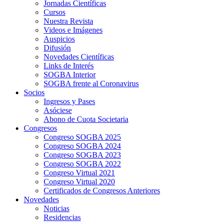
Jornadas Científicas
Cursos
Nuestra Revista
Videos e Imágenes
Auspicios
Difusión
Novedades Científicas
Links de Interés
SOGBA Interior
SOGBA frente al Coronavirus
Socios
Ingresos y Pases
Asóciese
Abono de Cuota Societaria
Congresos
Congreso SOGBA 2025
Congreso SOGBA 2024
Congreso SOGBA 2023
Congreso SOGBA 2022
Congreso Virtual 2021
Congreso Virtual 2020
Certificados de Congresos Anteriores
Novedades
Noticias
Residencias