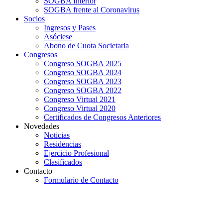
SOGBA Interior
SOGBA frente al Coronavirus
Socios
Ingresos y Pases
Asóciese
Abono de Cuota Societaria
Congresos
Congreso SOGBA 2025
Congreso SOGBA 2024
Congreso SOGBA 2023
Congreso SOGBA 2022
Congreso Virtual 2021
Congreso Virtual 2020
Certificados de Congresos Anteriores
Novedades
Noticias
Residencias
Ejercicio Profesional
Clasificados
Contacto
Formulario de Contacto