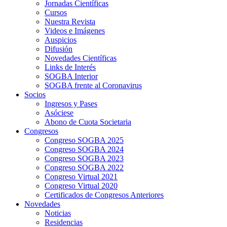
Jornadas Científicas
Cursos
Nuestra Revista
Videos e Imágenes
Auspicios
Difusión
Novedades Científicas
Links de Interés
SOGBA Interior
SOGBA frente al Coronavirus
Socios
Ingresos y Pases
Asóciese
Abono de Cuota Societaria
Congresos
Congreso SOGBA 2025
Congreso SOGBA 2024
Congreso SOGBA 2023
Congreso SOGBA 2022
Congreso Virtual 2021
Congreso Virtual 2020
Certificados de Congresos Anteriores
Novedades
Noticias
Residencias