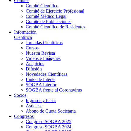
Comités
Comité Científico
Comité de Ejercicio Profesional
Comité Médico-Legal
Comité de Publicaciones
Comité Científico de Residentes
Información
Científica
Jornadas Científicas
Cursos
Nuestra Revista
Videos e Imágenes
Auspicios
Difusión
Novedades Científicas
Links de Interés
SOGBA Interior
SOGBA frente al Coronavirus
Socios
Ingresos y Pases
Asóciese
Abono de Cuota Societaria
Congresos
Congreso SOGBA 2025
Congreso SOGBA 2024