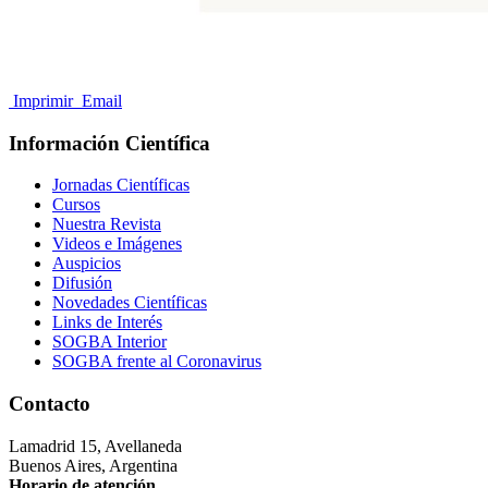
Imprimir
Email
Información Científica
Jornadas Científicas
Cursos
Nuestra Revista
Videos e Imágenes
Auspicios
Difusión
Novedades Científicas
Links de Interés
SOGBA Interior
SOGBA frente al Coronavirus
Contacto
Lamadrid 15, Avellaneda
Buenos Aires, Argentina
Horario de atención