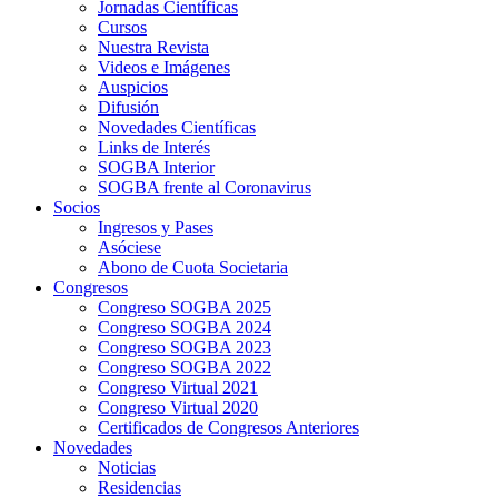
Jornadas Científicas
Cursos
Nuestra Revista
Videos e Imágenes
Auspicios
Difusión
Novedades Científicas
Links de Interés
SOGBA Interior
SOGBA frente al Coronavirus
Socios
Ingresos y Pases
Asóciese
Abono de Cuota Societaria
Congresos
Congreso SOGBA 2025
Congreso SOGBA 2024
Congreso SOGBA 2023
Congreso SOGBA 2022
Congreso Virtual 2021
Congreso Virtual 2020
Certificados de Congresos Anteriores
Novedades
Noticias
Residencias