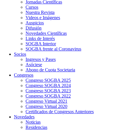
Jornadas Científicas
Cursos
Nuestra Revista
Videos e Imágenes
Auspicios
Difusión
Novedades Científicas
Links de Interés
SOGBA Interior
SOGBA frente al Coronavirus
Socios
Ingresos y Pases
Asóciese
Abono de Cuota Societaria
Congresos
Congreso SOGBA 2025
Congreso SOGBA 2024
Congreso SOGBA 2023
Congreso SOGBA 2022
Congreso Virtual 2021
Congreso Virtual 2020
Certificados de Congresos Anteriores
Novedades
Noticias
Residencias