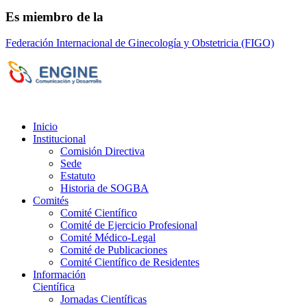
Es miembro de la
Federación Internacional de Ginecología y Obstetricia (FIGO)
Sociedad de Obstetricia y Ginecología de la
Provincia de Bs. As. (SOGBA)
©
Copyright 2023 - Todos los derechos
reservados
Inicio
Institucional
Comisión Directiva
Sede
Estatuto
Historia de SOGBA
Comités
Comité Científico
Comité de Ejercicio Profesional
Comité Médico-Legal
Comité de Publicaciones
Comité Científico de Residentes
Información
Científica
Jornadas Científicas