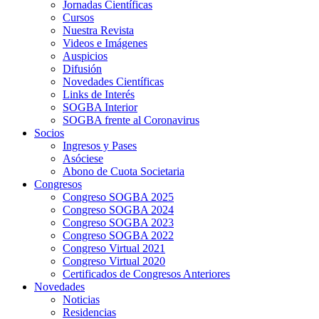
Jornadas Científicas
Cursos
Nuestra Revista
Videos e Imágenes
Auspicios
Difusión
Novedades Científicas
Links de Interés
SOGBA Interior
SOGBA frente al Coronavirus
Socios
Ingresos y Pases
Asóciese
Abono de Cuota Societaria
Congresos
Congreso SOGBA 2025
Congreso SOGBA 2024
Congreso SOGBA 2023
Congreso SOGBA 2022
Congreso Virtual 2021
Congreso Virtual 2020
Certificados de Congresos Anteriores
Novedades
Noticias
Residencias