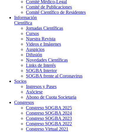
Comité Médico-Legal
Comité de Publicaciones
Comité Científico de Residentes
Información
Científica
Jornadas Científicas
Cursos
Nuestra Revista
Videos e Imágenes
Auspicios
Difusión
Novedades Científicas
Links de Interés
SOGBA Interior
SOGBA frente al Coronavirus
Socios
Ingresos y Pases
Asóciese
Abono de Cuota Societaria
Congresos
Congreso SOGBA 2025
Congreso SOGBA 2024
Congreso SOGBA 2023
Congreso SOGBA 2022
Congreso Virtual 2021