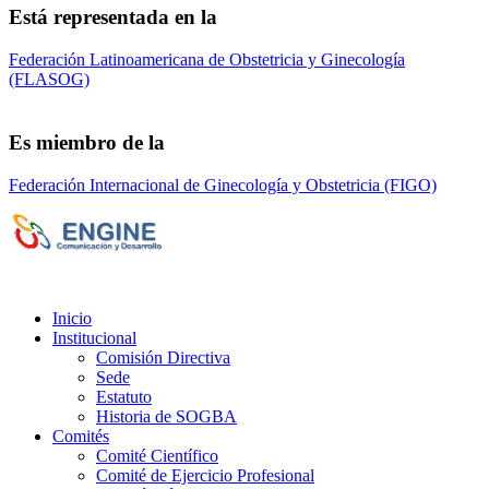
Está representada en la
Federación Latinoamericana de Obstetricia y Ginecología
(FLASOG)
Es miembro de la
Federación Internacional de Ginecología y Obstetricia (FIGO)
Sociedad de Obstetricia y Ginecología de la
Provincia de Bs. As. (SOGBA)
©
Copyright 2023 - Todos los derechos
reservados
Inicio
Institucional
Comisión Directiva
Sede
Estatuto
Historia de SOGBA
Comités
Comité Científico
Comité de Ejercicio Profesional