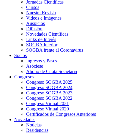
Jornadas Científicas
Cursos
Nuestra Revista
Videos e Imágenes
Auspicios
Difusión
Novedades Científicas
Links de Interés
SOGBA Interior
SOGBA frente al Coronavirus
Socios
Ingresos y Pases
Asóciese
Abono de Cuota Societaria
Congresos
Congreso SOGBA 2025
Congreso SOGBA 2024
Congreso SOGBA 2023
Congreso SOGBA 2022
Congreso Virtual 2021
Congreso Virtual 2020
Certificados de Congresos Anteriores
Novedades
Noticias
Residencias