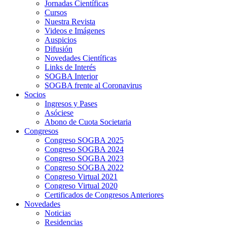
Jornadas Científicas
Cursos
Nuestra Revista
Videos e Imágenes
Auspicios
Difusión
Novedades Científicas
Links de Interés
SOGBA Interior
SOGBA frente al Coronavirus
Socios
Ingresos y Pases
Asóciese
Abono de Cuota Societaria
Congresos
Congreso SOGBA 2025
Congreso SOGBA 2024
Congreso SOGBA 2023
Congreso SOGBA 2022
Congreso Virtual 2021
Congreso Virtual 2020
Certificados de Congresos Anteriores
Novedades
Noticias
Residencias