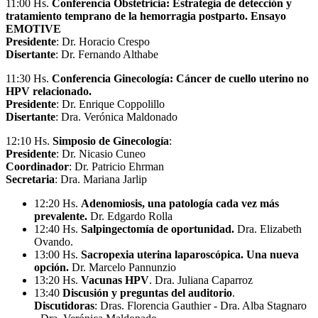
11:00 Hs.
Conferencia Obstetricia:
Estrategia de detección y
tratamiento temprano de la hemorragia postparto. Ensayo
EMOTIVE
Presidente
: Dr. Horacio Crespo
Disertante
: Dr. Fernando Althabe
11:30 Hs.
Conferencia Ginecología:
Cáncer de cuello uterino no
HPV relacionado.
Presidente
: Dr. Enrique Coppolillo
Disertante
: Dra. Verónica Maldonado
12:10 Hs.
Simposio de Ginecología
:
Presidente
: Dr. Nicasio Cuneo
Coordinador
: Dr. Patricio Ehrman
Secretaria
: Dra. Mariana Jarlip
12:20 Hs.
Adenomiosis, una patología cada vez más
prevalente.
Dr. Edgardo Rolla
12:40 Hs.
Salpingectomía de oportunidad.
Dra. Elizabeth
Ovando.
13:00 Hs.
Sacropexia uterina laparoscópica. Una nueva
opción.
Dr. Marcelo Pannunzio
13:20 Hs.
Vacunas HPV
. Dra. Juliana Caparroz
13:40
Discusión y preguntas del auditorio
.
Discutidoras
: Dras. Florencia Gauthier - Dra. Alba Stagnaro