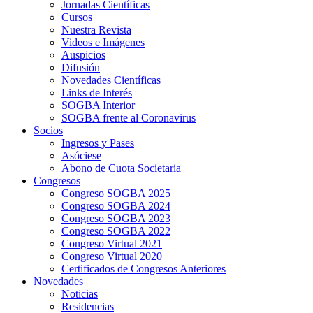
Jornadas Científicas
Cursos
Nuestra Revista
Videos e Imágenes
Auspicios
Difusión
Novedades Científicas
Links de Interés
SOGBA Interior
SOGBA frente al Coronavirus
Socios
Ingresos y Pases
Asóciese
Abono de Cuota Societaria
Congresos
Congreso SOGBA 2025
Congreso SOGBA 2024
Congreso SOGBA 2023
Congreso SOGBA 2022
Congreso Virtual 2021
Congreso Virtual 2020
Certificados de Congresos Anteriores
Novedades
Noticias
Residencias