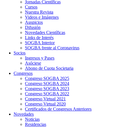
Jornadas Científicas
Cursos
Nuestra Revista
Videos e Imágenes
Auspicios
Difusión
Novedades Científicas
Links de Interés
SOGBA Interior
SOGBA frente al Coronavirus
Socios
Ingresos y Pases
Asóciese
Abono de Cuota Societaria
Congresos
Congreso SOGBA 2025
Congreso SOGBA 2024
Congreso SOGBA 2023
Congreso SOGBA 2022
Congreso Virtual 2021
Congreso Virtual 2020
Certificados de Congresos Anteriores
Novedades
Noticias
Residencias