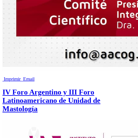
Imprimir
Email
IV Foro Argentino y III Foro
Latinoamericano de Unidad de
Mastología