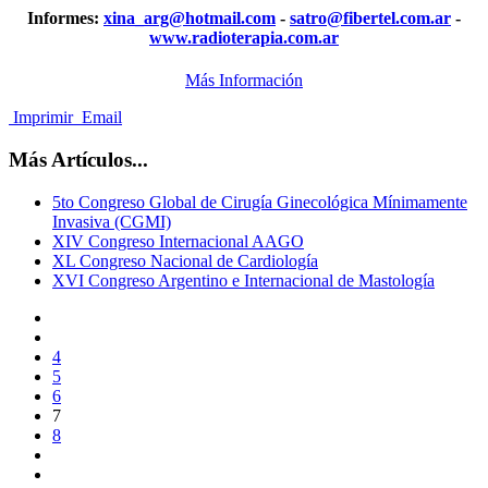
Informes:
xina_arg@hotmail.com
-
satro@fibertel.com.ar
-
www.radioterapia.com.ar
Más Información
Imprimir
Email
Más Artículos...
5to Congreso Global de Cirugía Ginecológica Mínimamente
Invasiva (CGMI)
XIV Congreso Internacional AAGO
XL Congreso Nacional de Cardiología
XVI Congreso Argentino e Internacional de Mastología
4
5
6
7
8