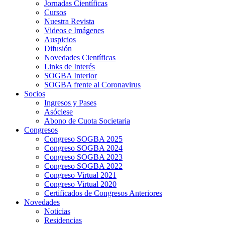
Jornadas Científicas
Cursos
Nuestra Revista
Videos e Imágenes
Auspicios
Difusión
Novedades Científicas
Links de Interés
SOGBA Interior
SOGBA frente al Coronavirus
Socios
Ingresos y Pases
Asóciese
Abono de Cuota Societaria
Congresos
Congreso SOGBA 2025
Congreso SOGBA 2024
Congreso SOGBA 2023
Congreso SOGBA 2022
Congreso Virtual 2021
Congreso Virtual 2020
Certificados de Congresos Anteriores
Novedades
Noticias
Residencias