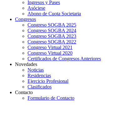
Ingresos y Pases
Asóciese
Abono de Cuota Societaria
Congresos
Congreso SOGBA 2025
Congreso SOGBA 2024
Congreso SOGBA 2023
Congreso SOGBA 2022
Congreso Virtual 2021
Congreso Virtual 2020
Certificados de Congresos Anteriores
Novedades
Noticias
Residencias
Ejercicio Profesional
Clasificados
Contacto
Formulario de Contacto