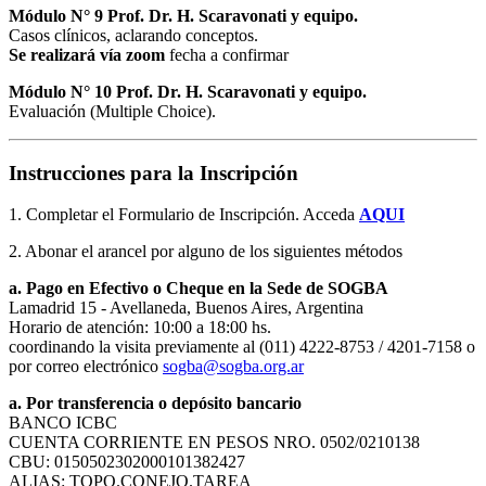
Módulo N° 9 Prof. Dr. H. Scaravonati y equipo.
Casos clínicos, aclarando conceptos.
Se realizará vía zoom
fecha a confirmar
Módulo N° 10 Prof. Dr. H. Scaravonati y equipo.
Evaluación (Multiple Choice).
Instrucciones para la Inscripción
1. Completar el Formulario de Inscripción. Acceda
AQUI
2. Abonar el arancel por alguno de los siguientes métodos
a. Pago en Efectivo o Cheque en la Sede de SOGBA
Lamadrid 15 - Avellaneda, Buenos Aires, Argentina
Horario de atención: 10:00 a 18:00 hs.
coordinando la visita previamente al (011) 4222-8753 / 4201-7158 o
por correo electrónico
sogba@sogba.org.ar
a. Por transferencia o depósito bancario
BANCO ICBC
CUENTA CORRIENTE EN PESOS NRO. 0502/0210138
CBU: 0150502302000101382427
ALIAS: TOPO.CONEJO.TAREA