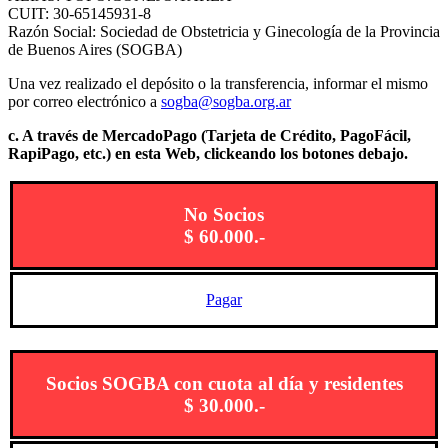
CUIT: 30-65145931-8
Razón Social: Sociedad de Obstetricia y Ginecología de la Provincia
de Buenos Aires (SOGBA)
Una vez realizado el depósito o la transferencia, informar el mismo
por correo electrónico a
sogba@sogba.org.ar
c. A través de MercadoPago (Tarjeta de Crédito, PagoFácil,
RapiPago, etc.) en esta Web, clickeando los botones debajo.
No Socios
$ 60.000.-
Pagar
Socios SOGBA con cuota al día y residentes
$ 30.000.-