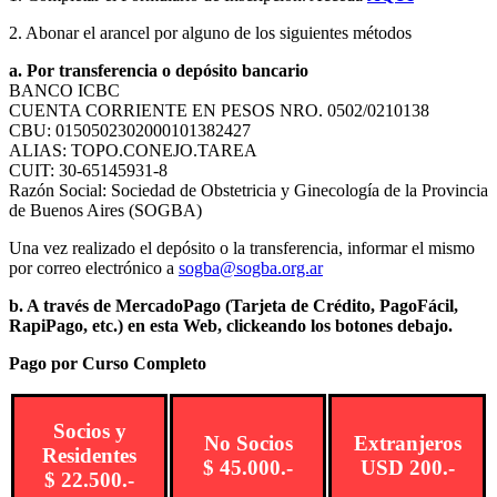
2. Abonar el arancel por alguno de los siguientes métodos
a. Por transferencia o depósito bancario
BANCO ICBC
CUENTA CORRIENTE EN PESOS NRO. 0502/0210138
CBU: 0150502302000101382427
ALIAS: TOPO.CONEJO.TAREA
CUIT: 30-65145931-8
Razón Social: Sociedad de Obstetricia y Ginecología de la Provincia
de Buenos Aires (SOGBA)
Una vez realizado el depósito o la transferencia, informar el mismo
por correo electrónico a
sogba@sogba.org.ar
b. A través de MercadoPago (Tarjeta de Crédito, PagoFácil,
RapiPago, etc.) en esta Web, clickeando los botones debajo.
Pago por Curso Completo
Socios y
No Socios
Extranjeros
Residentes
$ 45.000.-
USD 200.-
$ 22.500.-