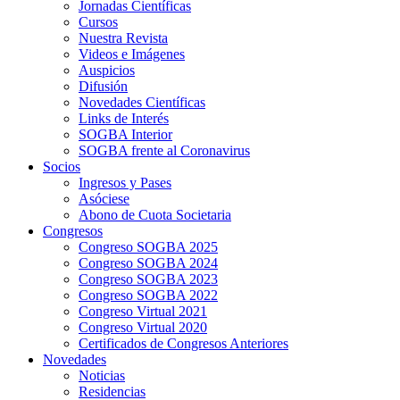
Jornadas Científicas
Cursos
Nuestra Revista
Videos e Imágenes
Auspicios
Difusión
Novedades Científicas
Links de Interés
SOGBA Interior
SOGBA frente al Coronavirus
Socios
Ingresos y Pases
Asóciese
Abono de Cuota Societaria
Congresos
Congreso SOGBA 2025
Congreso SOGBA 2024
Congreso SOGBA 2023
Congreso SOGBA 2022
Congreso Virtual 2021
Congreso Virtual 2020
Certificados de Congresos Anteriores
Novedades
Noticias
Residencias