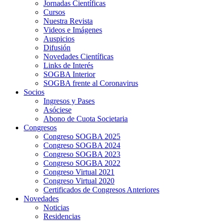
Jornadas Científicas
Cursos
Nuestra Revista
Videos e Imágenes
Auspicios
Difusión
Novedades Científicas
Links de Interés
SOGBA Interior
SOGBA frente al Coronavirus
Socios
Ingresos y Pases
Asóciese
Abono de Cuota Societaria
Congresos
Congreso SOGBA 2025
Congreso SOGBA 2024
Congreso SOGBA 2023
Congreso SOGBA 2022
Congreso Virtual 2021
Congreso Virtual 2020
Certificados de Congresos Anteriores
Novedades
Noticias
Residencias