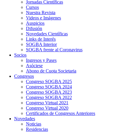
Jornadas Científicas
Cursos
Nuestra Revista
Videos e Imágenes
Auspicios
Difusión
Novedades Científicas
Links de Interés
SOGBA Interior
SOGBA frente al Coronavirus
Socios
Ingresos y Pases
Asóciese
Abono de Cuota Societaria
Congresos
Congreso SOGBA 2025
Congreso SOGBA 2024
Congreso SOGBA 2023
Congreso SOGBA 2022
Congreso Virtual 2021
Congreso Virtual 2020
Certificados de Congresos Anteriores
Novedades
Noticias
Residencias