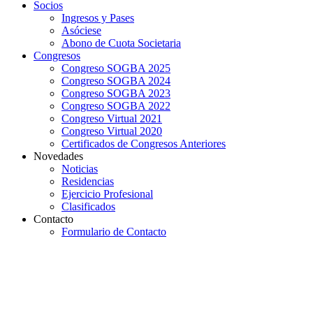
Socios
Ingresos y Pases
Asóciese
Abono de Cuota Societaria
Congresos
Congreso SOGBA 2025
Congreso SOGBA 2024
Congreso SOGBA 2023
Congreso SOGBA 2022
Congreso Virtual 2021
Congreso Virtual 2020
Certificados de Congresos Anteriores
Novedades
Noticias
Residencias
Ejercicio Profesional
Clasificados
Contacto
Formulario de Contacto